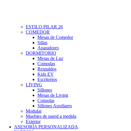
ESTILO PILAR 26
COMEDOR
Mesas de Comedor
Sillas
Aparadores
DORMITORIO
Mesas de Luz
Comodas
Respaldos
Kids EV
Escritorios
LIVING
Sillones
Mesas de Living
Consolas
Sillones Auxiliares
Modular
Muebles de pared a medida
Exterior
ASESORÍA PERSONALIZADA